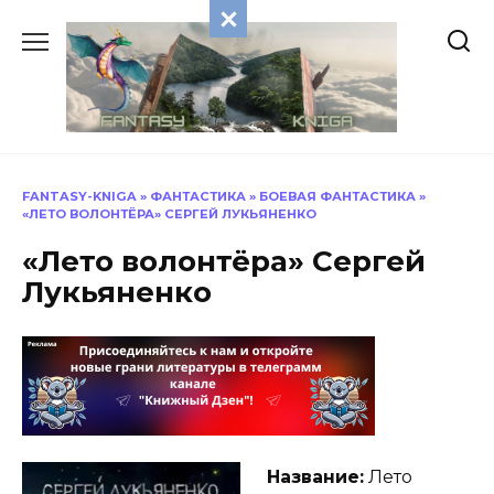
Перейти
к
содержанию
FANTASY-KNIGA
»
ФАНТАСТИКА
»
БОЕВАЯ ФАНТАСТИКА
»
«ЛЕТО ВОЛОНТЁРА» СЕРГЕЙ ЛУКЬЯНЕНКО
«Лето волонтёра» Сергей
Лукьяненко
Название:
Лето