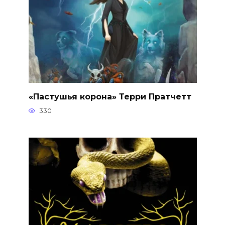
«Пастушья корона» Терри Пратчетт
330