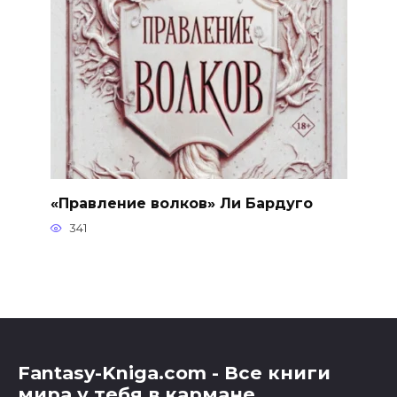
«Правление волков» Ли Бардуго
341
Fantasy-Kniga.com - Все книги
мира у тебя в кармане