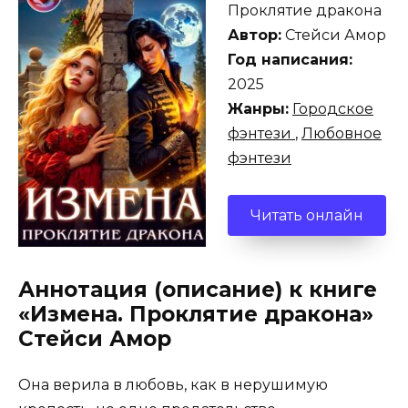
Проклятие дракона
Автор:
Стейси Амор
Год написания:
2025
Жанры:
Городское
фэнтези
,
Любовное
фэнтези
Читать онлайн
Аннотация (описание) к книге
«Измена. Проклятие дракона»
Стейси Амор
Она верила в любовь, как в нерушимую