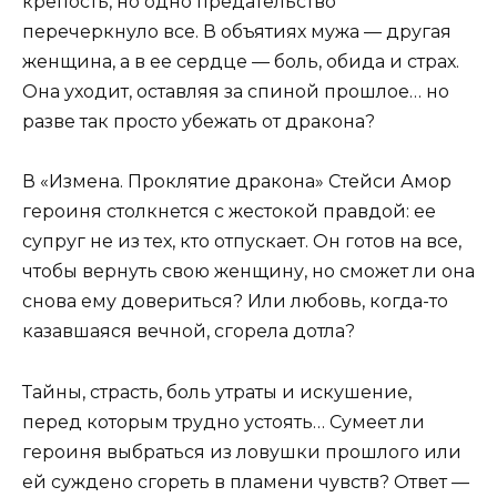
крепость, но одно предательство
перечеркнуло все. В объятиях мужа — другая
женщина, а в ее сердце — боль, обида и страх.
Она уходит, оставляя за спиной прошлое… но
разве так просто убежать от дракона?
В «Измена. Проклятие дракона» Стейси Амор
героиня столкнется с жестокой правдой: ее
супруг не из тех, кто отпускает. Он готов на все,
чтобы вернуть свою женщину, но сможет ли она
снова ему довериться? Или любовь, когда-то
казавшаяся вечной, сгорела дотла?
Тайны, страсть, боль утраты и искушение,
перед которым трудно устоять… Сумеет ли
героиня выбраться из ловушки прошлого или
ей суждено сгореть в пламени чувств? Ответ —