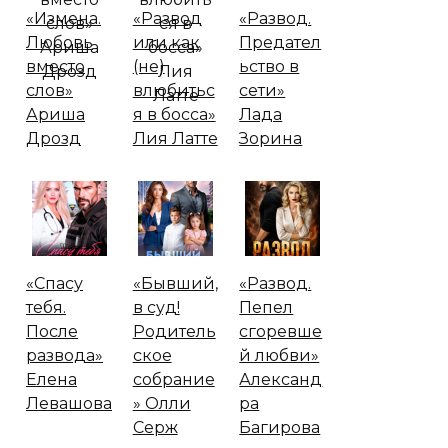
«Измена.
«Развод
«Развод.
Любовь
или как
Предател
вместо
(не)
ьство в
слов»
влюбитьс
сети»
Ариша
я в босса»
Лада
Дрозд
Лия Латте
Зорина
«Спасу
«Бывший,
«Развод.
тебя.
в суд!
Пепел
После
Родитель
сгоревше
развода»
ское
й любви»
Елена
собрание
Александ
Левашова
» Олли
ра
Серж
Багирова