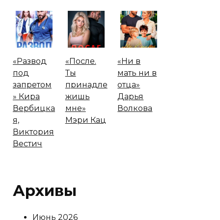
«Развод
«После.
«Ни в
под
Ты
мать ни в
запретом
принадле
отца»
» Кира
жишь
Дарья
Вербицка
мне»
Волкова
я,
Мэри Кац
Виктория
Вестич
Архивы
Июнь 2026