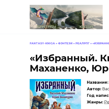
Перейти
к
содержанию
FANTASY-KNIGA
»
ФЭНТЕЗИ
»
РЕАЛРПГ
»
«ИЗБРАНН
«Избранный. К
Маханенко, Юр
Название:
Автор:
Вас
Год напис
Жанры:
Р