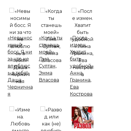
«Невынос
«Когда ты
«После
имый
станешь
измен.
босс. Я ни
моей»
Хватит
за что не
Лия
быть
влюблюс
Султан,
удобной»
ь в тебя!»
Эмма
Анна
Даша
Власова
Гранина,
Чернична
Ева
я
Кострова