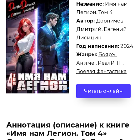
Название:
Имя нам
Легион. Том 4
Автор:
Дорничев
Дмитрий, Евгений
Лисицин
Год написания:
2024
Жанры:
Бояръ-
Аниме
,
РеалРПГ
,
Боевая фантастика
Читать онлайн
Аннотация (описание) к книге
«Имя нам Легион. Том 4»