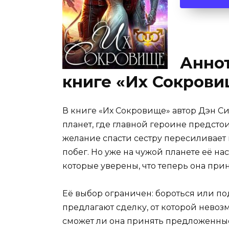
Аннот
книге «Их Сокрови
В книге «Их Сокровище» автор Дэн С
планет, где главной героине предсто
желание спасти сестру пересиливает 
побег. Но уже на чужой планете её н
которые уверены, что теперь она при
Её выбор ограничен: бороться или по
предлагают сделку, от которой невоз
сможет ли она принять предложенные