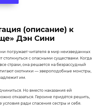
ация (описание) к
ще» Дэн Сини
ини погружает читателя в мир неизведанных
ит столкнуться с опасными существами. Когда
все страхи, она решается на безрассудный
астигают охотники — звероподобные монстры,
надлежит им.
дчиниться. Но вместо наказания ей
можно отказаться. Героине придётся решить,
 условия ради спасения сестры и себя.