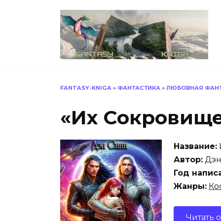
Перейти
к
содержанию
FANTASY-KNIGA
»
ФАНТАСТИКА
»
ЛЮБОВНАЯ ФАН
«Их Сокровище
Название:
Автор:
Дэн
Год напис
Жанры:
Ко
Читать 