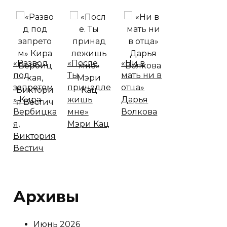
«Развод
«После.
«Ни в
под
Ты
мать ни в
запретом
принадле
отца»
» Кира
жишь
Дарья
Вербицка
мне»
Волкова
я,
Мэри Кац
Виктория
Вестич
Архивы
Июнь 2026