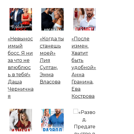
«Невынос
«Когда ты
«После
имый
станешь
измен.
босс. Я ни
моей»
Хватит
за что не
Лия
быть
влюблюс
Султан,
удобной»
ь в тебя!»
Эмма
Анна
Даша
Власова
Гранина,
Чернична
Ева
я
Кострова