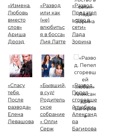
«Измена.
«Развод
«Развод.
Любовь
или как
Предател
вместо
(не)
ьство в
слов»
влюбитьс
сети»
Ариша
я в босса»
Лада
Дрозд
Лия Латте
Зорина
«Спасу
«Бывший,
«Развод.
тебя.
в суд!
Пепел
После
Родитель
сгоревше
развода»
ское
й любви»
Елена
собрание
Александ
Левашова
» Олли
ра
Серж
Багирова