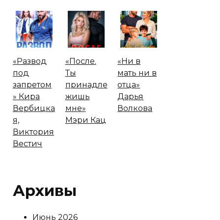
«Развод
«После.
«Ни в
под
Ты
мать ни в
запретом
принадле
отца»
» Кира
жишь
Дарья
Вербицка
мне»
Волкова
я,
Мэри Кац
Виктория
Вестич
Архивы
Июнь 2026