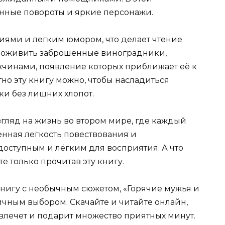
нные повороты и яркие персонажи.
ями и легким юмором, что делает чтение
ь оживить заброшенные виноградники,
жчинами, появление которых приближает её к
тно эту книгу можно, чтобы насладиться
и без лишних хлопот.
гляд на жизнь во втором мире, где каждый
енная легкость повествования и
оступным и лёгким для восприятия. А что
е только прочитав эту книгу.
нигу с необычным сюжетом, «Горячие мужья и
ичным выбором. Скачайте и читайте онлайн,
увлечет и подарит множество приятных минут.