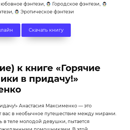
юбовное фэнтези,
Городское фэнтези,
нтези,
Эротическое фэнтези
нлайн
Скачать книгу
ие) к книге «Горячие
ики в придачу!»
енко
идачу!» Анастасия Максименко — это
т вас в необычное путешествие между мирами.
ь в теле молодой девушки, пытается
еожиданными помощниками. В этой