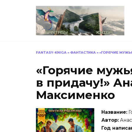
Перейти
к
содержанию
FANTASY-KNIGA
»
ФАНТАСТИКА
»
«ГОРЯЧИЕ МУЖЬ
«Горячие мужь
в придачу!» Ан
Максименко
Название:
Г
Автор:
Анас
Год написа