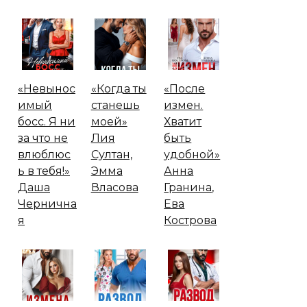
«Невынос
«Когда ты
«После
имый
станешь
измен.
босс. Я ни
моей»
Хватит
за что не
Лия
быть
влюблюс
Султан,
удобной»
ь в тебя!»
Эмма
Анна
Даша
Власова
Гранина,
Чернична
Ева
я
Кострова