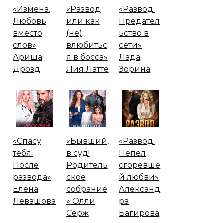
«Измена.
«Развод
«Развод.
Любовь
или как
Предател
вместо
(не)
ьство в
слов»
влюбитьс
сети»
Ариша
я в босса»
Лада
Дрозд
Лия Латте
Зорина
«Спасу
«Бывший,
«Развод.
тебя.
в суд!
Пепел
После
Родитель
сгоревше
развода»
ское
й любви»
Елена
собрание
Александ
Левашова
» Олли
ра
Серж
Багирова