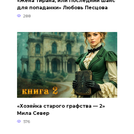
«Жена тирана, или Последний шанс
для попаданки» Любовь Песцова
288
«Хозяйка старого графства — 2»
Мила Север
576