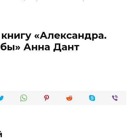
 книгу «Александра.
ьбы» Анна Дант
й