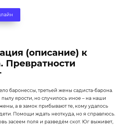
нлайн
ация (описание) к
. Превратности
т
ело баронессы, третьей жены садиста-барона.
 пылу ярости, но случилось иное – на наши
жены, а в замок прибывают те, кому удалось
ети. Помощи ждать неоткуда, но я справлюсь.
вь засеем поля и разведём скот. Юг выживет,