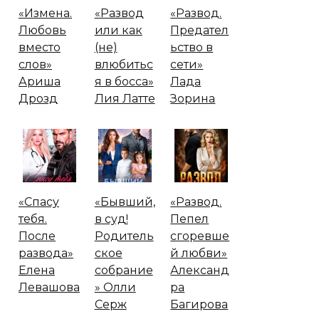
«Измена.
«Развод
«Развод.
Любовь
или как
Предател
вместо
(не)
ьство в
слов»
влюбитьс
сети»
Ариша
я в босса»
Лада
Дрозд
Лия Латте
Зорина
«Спасу
«Бывший,
«Развод.
тебя.
в суд!
Пепел
После
Родитель
сгоревше
развода»
ское
й любви»
Елена
собрание
Александ
Левашова
» Олли
ра
Серж
Багирова