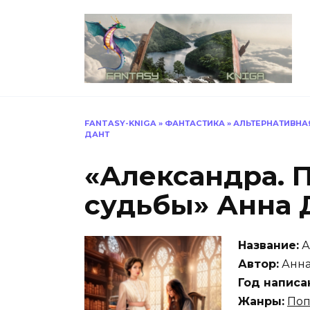
Перейти
к
содержанию
FANTASY-KNIGA
»
ФАНТАСТИКА
»
АЛЬТЕРНАТИВНА
ДАНТ
«Александра. 
судьбы» Анна 
Название:
А
Автор:
Анна
Год написа
Жанры:
По