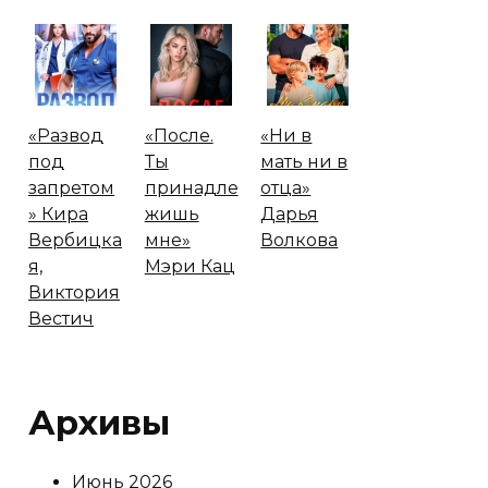
«Развод
«После.
«Ни в
под
Ты
мать ни в
запретом
принадле
отца»
» Кира
жишь
Дарья
Вербицка
мне»
Волкова
я,
Мэри Кац
Виктория
Вестич
Архивы
Июнь 2026