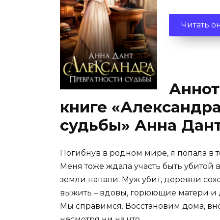
Читать о
Аннот
книге «Александра
судьбы» Анна Дан
Погибнув в родном мире, я попала в т
Меня тоже ждала участь быть убитой в
земли напали. Муж убит, деревни сож
выжить – вдовы, горюющие матери и д
Мы справимся. Восстановим дома, вно
несмотря ни на что.