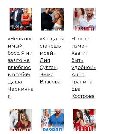
«Невынос
«Когда ты
«После
имый
станешь
измен.
босс. Я ни
моей»
Хватит
за что не
Лия
быть
влюблюс
Султан,
удобной»
ь в тебя!»
Эмма
Анна
Даша
Власова
Гранина,
Чернична
Ева
я
Кострова